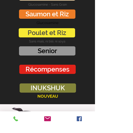
Glucosamine - Sans Grain
Saumon et Riz
Glucosamine
Poulet et Riz
Sans maïs, ni blé, ni soya
Senior
Récompenses
INUKSHUK
NOUVEAU